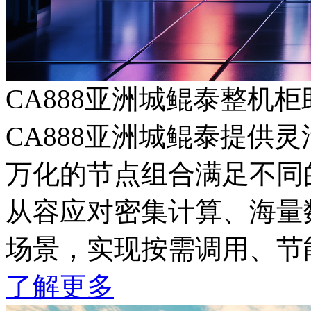
CA888亚洲城鲲泰整机
CA888亚洲城鲲泰提供灵
万化的节点组合满足不同的
从容应对密集计算、海量
场景，实现按需调用
了解更多