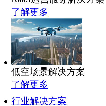
了解更多
低空场景解决方案
了解更多
行业解决方案