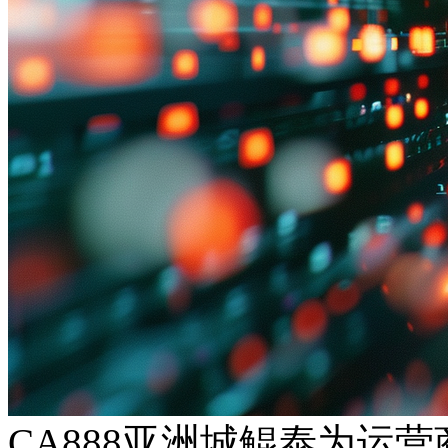
CA888亚洲城鲲泰为运营